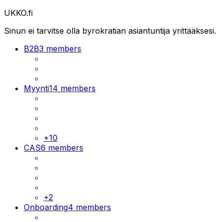
UKKO.fi
Sinun ei tarvitse olla byrokratian asiantuntija yrittääksesi.
B2B
3 members
Myynti
14 members
+
10
CAS
6 members
+
2
Onboarding
4 members